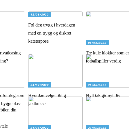
12/08/2022
Føl deg trygg i hverdagen
med en trygg og diskret
kateterpose
06/08/2022
rivatleasing
Tre kule klokker som er
sing?
fotballspiller verdig
04/07/2022
21/06/2022
r for deg som
Hvordan velge riktig
Nytt tak gir nytt liv
n byggeplass
jaktbukse
bilen din
vtale
21/05/2022
21/05/2022