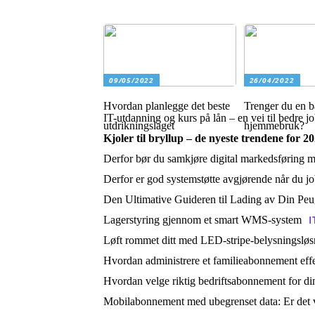
09/05/2022
26/04/2022
Hvordan planlegge det beste
Trenger du en bå
IT-utdanning og kurs på lån – en vei til bedre 
utdrikningslaget
hjemmebruk?
Kjoler til bryllup – de nyeste trendene for 2
Derfor bør du samkjøre digital markedsføring me
Derfor er god systemstøtte avgjørende når du j
Den Ultimative Guideren til Lading av Din Pe
I
Lagerstyring gjennom et smart WMS-system
Løft rommet ditt med LED-stripe-belysningsløs
Hvordan administrere et familieabonnement effe
Hvordan velge riktig bedriftsabonnement for di
Mobilabonnement med ubegrenset data: Er det v