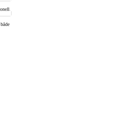
jonell
r både