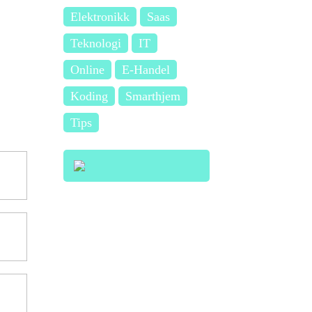
Elektronikk
Saas
Teknologi
IT
Online
E-Handel
Koding
Smarthjem
Tips