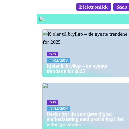
Elektronikk
Saas
TIPS
11/02/2025
Kjoler til bryllup – de nyeste
trendene for 2025
TIPS
13/12/2024
Derfor bør du samkjøre digital
markedsføring med profilering i den
virkelige verden