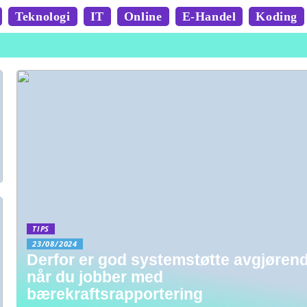
Teknologi
IT
Online
E-Handel
Koding
TIPS
23/08/2024
Derfor er god systemstøtte avgjøren
når du jobber med
bærekraftsrapportering