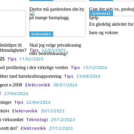
Derfor må garderoben din by
Gjør det selv vs. profes
12/04/2022
på mange basisplagg
hjelp
En gledelig aktivitet fo
barn og voksne
23/04/2022
ndsliper til
Skal jeg velge privatleasing
Tips
23/02/2025
jobbmuligheter?
eller bedriftsleasing?
Tips
11/02/2025
025
Tips
13/12/2024
d profilering i den virkelige verden
Tips
23/08/2024
obber med bærekraftsrapportering
Elektronikk
08/07/2024
ugeot e-2008
T
27/06/2024
Tips
22/06/2024
ninger
Elektronikk
29/12/2023
ktivt
Teknologi
29/12/2023
n virksomhet
Elektronikk
27/12/2023
erdt det?