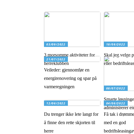
03/09/2022
18/08/2022
3 morsomme aktiviteter for
Skal jeg velge p
21/07/2022
herreklubben
eller bedriftslea
Veileder: gjennomfør en
energirenovering og spar på
varmeregningen
08/07/2022
Smarte løsninge
12/06/2022
04/06/2022
administrerer e
Du trenger ikke lete langt for
Få tak i drømme
å finne den rette skjorten til
med en god
herre
bedriftsleasinga