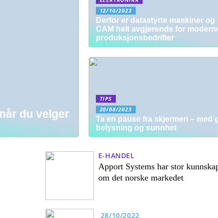
12/10/2023
Derfor er datastyrte maskiner og
CAM helt avgjørende for modern
produksjonsbedrifter
TIPS
20/08/2023
 når du velger
Ta en pause fra skjermen – med 
belysning og sunnhet
E-HANDEL
Apport Systems har stor kunnska
om det norske markedet
28/10/2022