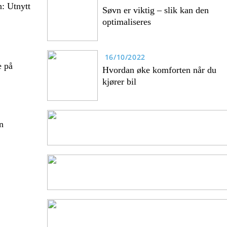
n: Utnytt
Søvn er viktig – slik kan den
optimaliseres
16/10/2022
e på
Hvordan øke komforten når du
kjører bil
n