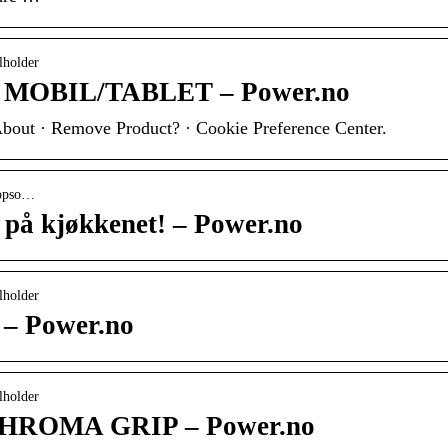
lholder
OBIL/TABLET – Power.no
About · Remove Product? · Cookie Preference Center.
popso…
a på kjøkkenet! – Power.no
lholder
 Power.no
lholder
ROMA GRIP – Power.no