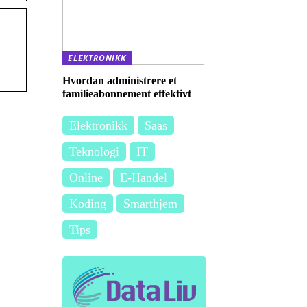
ELEKTRONIKK
Hvordan administrere et
familieabonnement effektivt
Elektronikk
Saas
Teknologi
IT
Online
E-Handel
Koding
Smarthjem
Tips