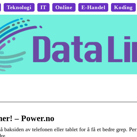
Teknologi
IT
Online
E-Handel
Koding
her! – Power.no
å baksiden av telefonen eller tablet for å få et bedre grep. Per
edre …