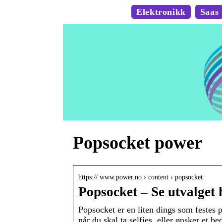
Elektronikk
Saas
Popsocket power
https:// www.power.no › content › popsocket
Popsocket – Se utvalget 
Popsocket er en liten dings som festes p
når du skal ta selfies, eller ønsker et b