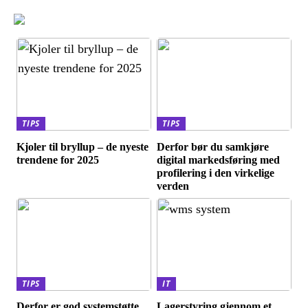
TIPS
TIPS
Kjoler til bryllup – de nyeste
Derfor bør du samkjøre
trendene for 2025
digital markedsføring med
profilering i den virkelige
verden
TIPS
IT
Derfor er god systemstøtte
Lagerstyring gjennom et