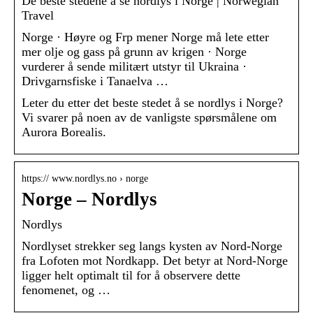
De beste stedene å se nordlys i Norge | Norwegian
Travel
Norge · Høyre og Frp mener Norge må lete etter
mer olje og gass på grunn av krigen · Norge
vurderer å sende militært utstyr til Ukraina ·
Drivgarnsfiske i Tanaelva …
Leter du etter det beste stedet å se nordlys i Norge?
Vi svarer på noen av de vanligste spørsmålene om
Aurora Borealis.
https:// www.nordlys.no › norge
Norge – Nordlys
Nordlys
Nordlyset strekker seg langs kysten av Nord-Norge
fra Lofoten mot Nordkapp. Det betyr at Nord-Norge
ligger helt optimalt til for å observere dette
fenomenet, og …