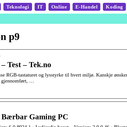
Teknologi
IT
Online
E-Handel
Koding
n p9
9
– Test – Tek.no
 RGB-tastaturet og lysstyrke til hvert miljø. Kanskje ønske
en gjennomført, …
9 Bærbar Gaming PC