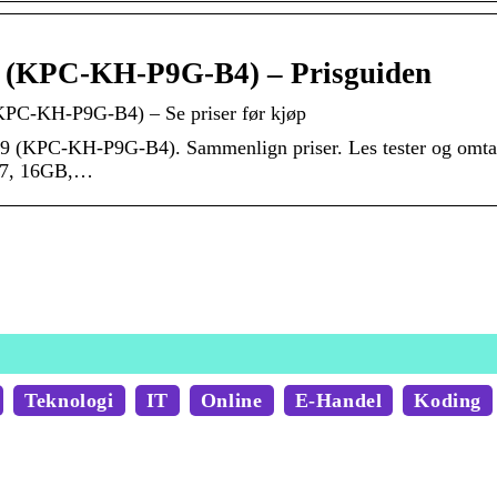
 (KPC-KH-P9G-B4) – Prisguiden
KPC-KH-P9G-B4) – Se priser før kjøp
P9 (KPC-KH-P9G-B4). Sammenlign priser. Les tester og omta
e i7, 16GB,…
Teknologi
IT
Online
E-Handel
Koding