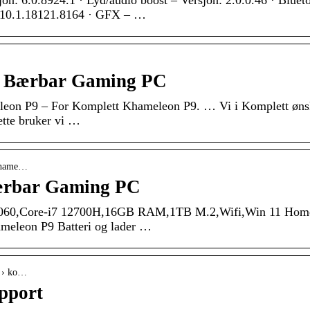
n: 6.0.8924.1 · Lyd/audio boost – Versjon: 2.0.0.46 · Bluet
n: 10.1.18121.8164 · GFX – …
9 Bærbar Gaming PC
eon P9 – For Komplett Khameleon P9. … Vi i Komplett øns
ette bruker vi …
-khame…
ærbar Gaming PC
060,Core-i7 12700H,16GB RAM,1TB M.2,Wifi,Win 11 Hom
eleon P9 Batteri og lader …
i › ko…
pport