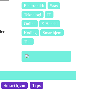
Elektronikk
Saas
Teknologi
IT
Online
E-Handel
ler
Koding
Smarthjem
Tips
Smarthjem
Tips