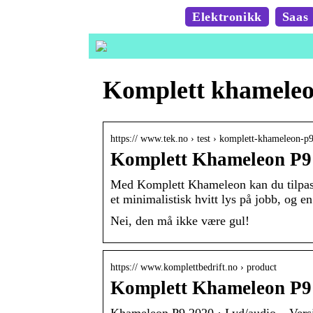
Elektronikk
Saas
Komplett khameleo
https:// www.tek.no › test › komplett-khameleon-p
Komplett Khameleon P9 
Med Komplett Khameleon kan du tilpasse
et minimalistisk hvitt lys på jobb, og 
Nei, den må ikke være gul!
https:// www.komplettbedrift.no › product
Komplett Khameleon P