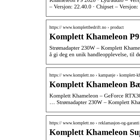
Khameleon P9 2020 · Lyd/audio – Versjo
– Versjon: 22.40.0 · Chipset – Versjo
https:// www.komplettbedrift.no › product
Komplett Khameleon P
Strømadapter 230W – Komplett Khamel
å gi deg en unik handleopplevelse, til d
https:// www.komplett.no › kampanje › komplett
Komplett Khameleon B
Komplett Khameleon – GeForce RTX3
… Strømadapter 230W – Komplett Kham
https:// www.komplett.no › reklamasjon-og-garant
Komplett Khameleon Su