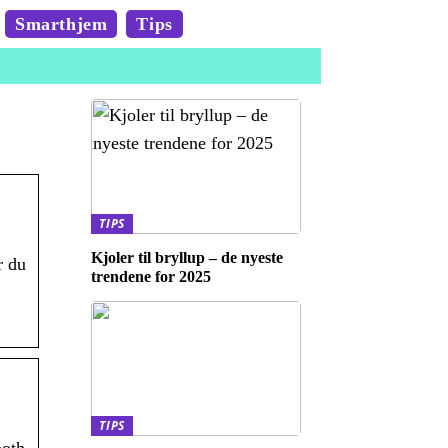
Smarthjem
Tips
TIPS
Kjoler til bryllup – de nyeste
r du
trendene for 2025
TIPS