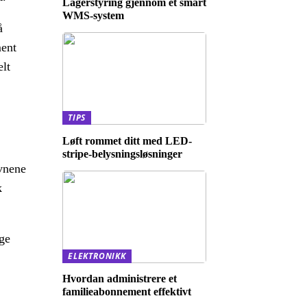
Lagerstyring gjennom et smart
WMS-system
å
ment
elt
TIPS
Løft rommet ditt med LED-
stripe-belysningsløsninger
avnene
k
lge
ELEKTRONIKK
Hvordan administrere et
familieabonnement effektivt