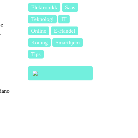
Elektronikk
Saas
Teknologi
IT
se
Online
E-Handel
.
Koding
Smarthjem
Tips
tiano