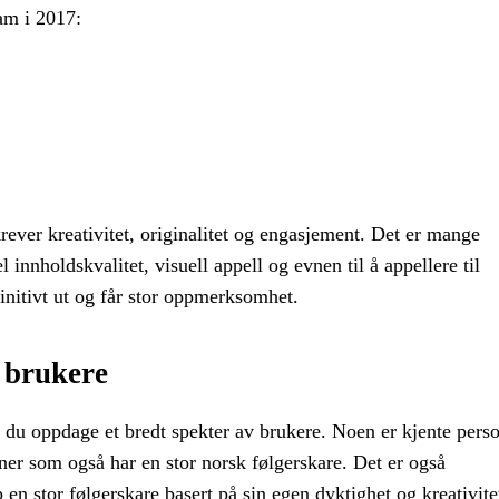
am i 2017:
rever kreativitet, originalitet og engasjement. Det er mange
 innholdskvalitet, visuell appell og evnen til å appellere til
initivt ut og får stor oppmerksomhet.
 brukere
il du oppdage et bredt spekter av brukere. Noen er kjente perso
ner som også har en stor norsk følgerskare. Det er også
en stor følgerskare basert på sin egen dyktighet og kreativite