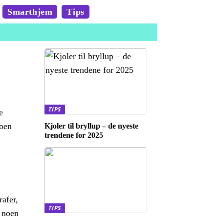
Smarthjem
Tips
TIPS
e
noen
Kjoler til bryllup – de nyeste
trendene for 2025
rafer,
TIPS
r noen