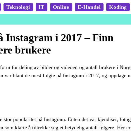
Teknologi
IT
Online
E-Handel
Koding
å Instagram i 2017 – Finn
ære brukere
tform for deling av bilder og videoer, og antall brukere i Norg
m var blant de mest fulgte på Instagram i 2017, og oppdage 
 stor popularitet på Instagram. Enten det var kjendiser, fotog
en som klarte å tiltrekke seg et betydelig antall følgere. Her e