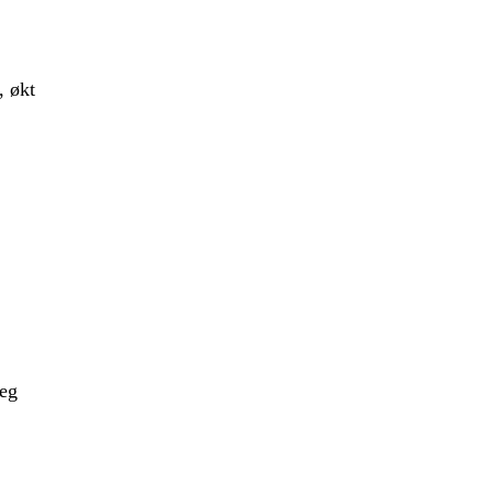
, økt
deg